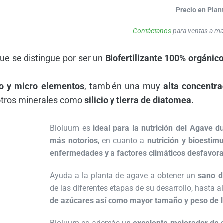
Precio en Plan
Contáctanos
para ventas a ma
ue se distingue por ser un
Biofertilizante 100% orgánic
 y micro elementos
, también una muy
alta concentr
 otros minerales como
silicio y tierra de diatomea.
Bioluum es
ideal para la nutrición del Agave d
más notorios
, en cuanto a
nutrición y bioestimu
enfermedades y a factores climáticos desfavor
Ayuda a la planta de agave a obtener un
sano de
de las diferentes etapas de su desarrollo, hasta 
de azúcares así como mayor tamaño y peso de l
Bioluum es además un
excelente mejorador de 