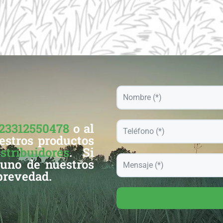
23312550478
o al
estros productos
istribuidores
. Si
 uno de nuestros
 brevedad.