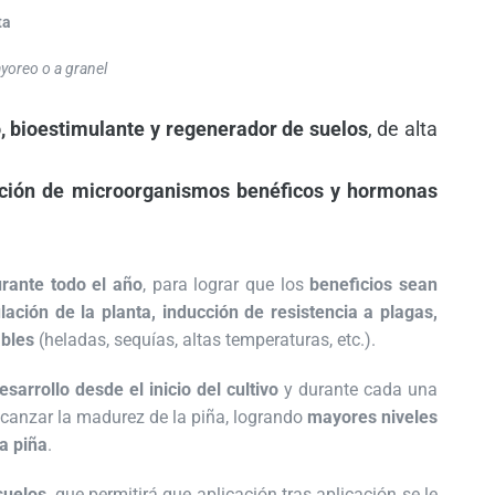
ta
yoreo o a granel
o, bioestimulante y regenerador de suelos
, de alta
ación de microorganismos benéficos y hormonas
urante todo el año
, para lograr que los
beneficios sean
lación de la planta, inducción de resistencia a plagas,
ables
(heladas, sequías, altas temperaturas, etc.).
sarrollo desde el inicio del cultivo
y durante cada una
alcanzar la madurez de la piña, logrando
mayores niveles
a piña
.
suelos
, que permitirá que aplicación tras aplicación se le